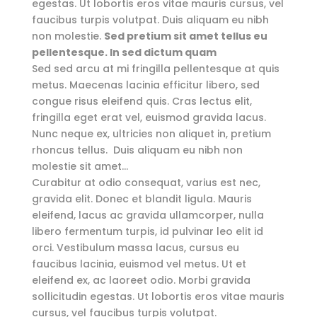
egestas. Ut lobortis eros vitae mauris cursus, vel
faucibus turpis volutpat. Duis aliquam eu nibh
non molestie.
Sed pretium sit amet tellus eu
pellentesque. In sed dictum quam
Sed sed arcu at mi fringilla pellentesque at quis
metus. Maecenas lacinia efficitur libero, sed
congue risus eleifend quis. Cras lectus elit,
fringilla eget erat vel, euismod gravida lacus.
Nunc neque ex, ultricies non aliquet in, pretium
rhoncus tellus. Duis aliquam eu nibh non
molestie sit amet…
Curabitur at odio consequat, varius est nec,
gravida elit. Donec et blandit ligula. Mauris
eleifend, lacus ac gravida ullamcorper, nulla
libero fermentum turpis, id pulvinar leo elit id
orci. Vestibulum massa lacus, cursus eu
faucibus lacinia, euismod vel metus. Ut et
eleifend ex, ac laoreet odio. Morbi gravida
sollicitudin egestas. Ut lobortis eros vitae mauris
cursus, vel faucibus turpis volutpat.